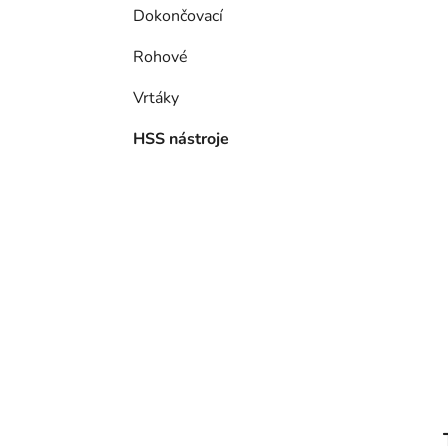
í
Dokončovací
p
a
Rohové
n
Vrtáky
e
l
HSS nástroje