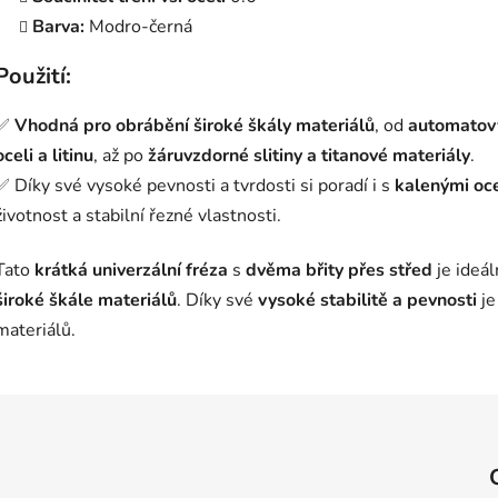
Barva:
Modro-černá
Použití:
✅
Vhodná pro obrábění široké škály materiálů
, od
automatový
oceli a litinu
, až po
žáruvzdorné slitiny a titanové materiály
.
✅ Díky své vysoké pevnosti a tvrdosti si poradí i s
kalenými oc
životnost a stabilní řezné vlastnosti.
Tato
krátká univerzální fréza
s
dvěma břity přes střed
je ideál
široké škále materiálů
. Díky své
vysoké stabilitě a pevnosti
je
materiálů.