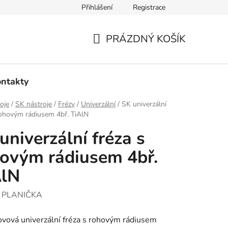
Přihlášení
Registrace
PRÁZDNÝ KOŠÍK
NÁKUPNÍ
KOŠÍK
ntakty
oje
/
SK nástroje
/
Frézy
/
Univerzální
/
SK univerzální
rohovým rádiusem 4bř. TiAlN
univerzální fréza s
ovým rádiusem 4bř.
AlN
:
PLANIČKA
vová univerzální fréza s rohovým rádiusem