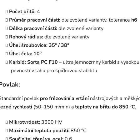
Počet břitů:
4
Průměr pracovní části:
dle zvolené varianty, tolerance
h6
Délka pracovní části:
dle zvolené varianty
Rohový rádius:
dle zvolené varianty
Úhel šroubovice:
35° / 38°
Úhel čela:
10°
Karbid:
Sorta PC F10
– ultra jemnozrnný karbid s vysokou 
pevností v tahu pro špičkovou stabilitu
Povlak:
Standardní povlak
pro frézování a vrtání
nástrojových a měkkýc
řezné rychlosti
(50–150 m/min) a
teploty na břitu do 850 °C
.
Mikrotvrdost:
3500 HV
Maximální teplota použití:
850 °C
Součinitel tření vs. ocel:
0.6