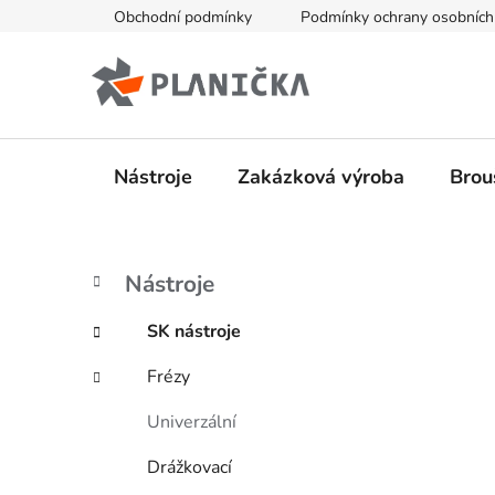
Přejít
Obchodní podmínky
Podmínky ochrany osobních
na
obsah
Nástroje
Zakázková výroba
Brou
P
K
Přeskočit
Nástroje
a
kategorie
o
t
s
SK nástroje
e
t
g
Frézy
r
o
a
r
Univerzální
i
n
e
n
Drážkovací