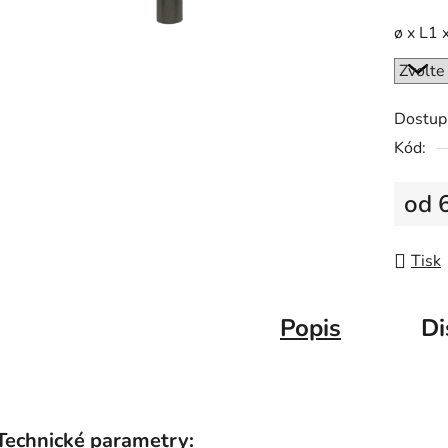
ø x L1 x
Dostup
Kód:
od
Měrná
Tisk
Popis
Di
Technické parametry: