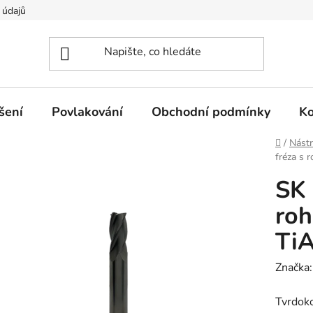
 údajů
šení
Povlakování
Obchodní podmínky
Ko
Domů
/
Nástr
fréza s 
SK 
roh
Ti
Značka
Tvrdoko