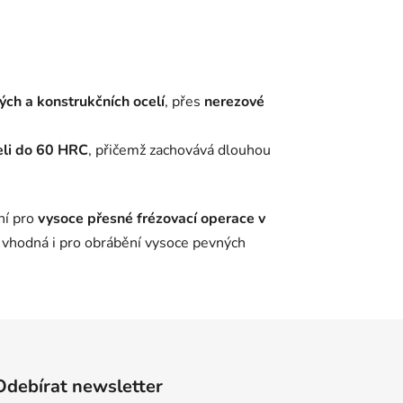
ch a konstrukčních ocelí
, přes
nerezové
eli do 60 HRC
, přičemž zachovává dlouhou
ní pro
vysoce přesné frézovací operace v
 vhodná i pro obrábění vysoce pevných
Odebírat newsletter