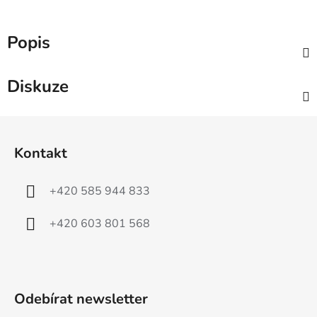
Popis
Diskuze
Z
á
Kontakt
p
a
+420 585 944 833
t
í
+420 603 801 568
Odebírat newsletter