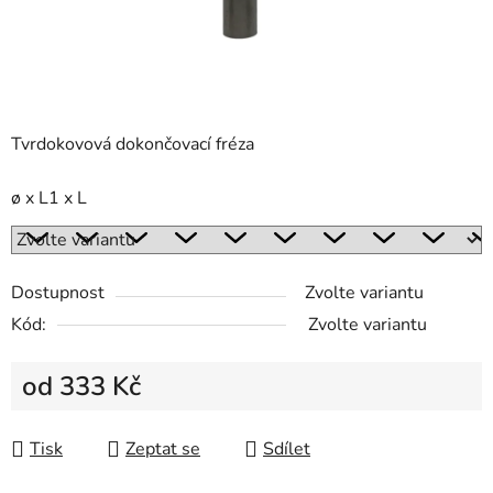
Tvrdokovová dokončovací fréza
ø x L1 x L
Dostupnost
Zvolte variantu
Kód:
Zvolte variantu
od
333 Kč
Měrná cena:
Tisk
Zeptat se
Sdílet