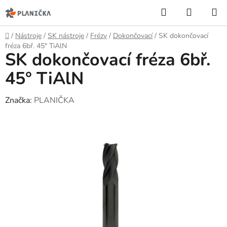
Přejít
Hledat
NÁKUP
na
KOŠÍK
obsah
Domů
/
Nástroje
/
SK nástroje
/
Frézy
/
Dokončovací
/
SK dokončovací
fréza 6bř. 45° TiAlN
SK dokončovací fréza 6bř.
45° TiAlN
Značka:
PLANIČKA